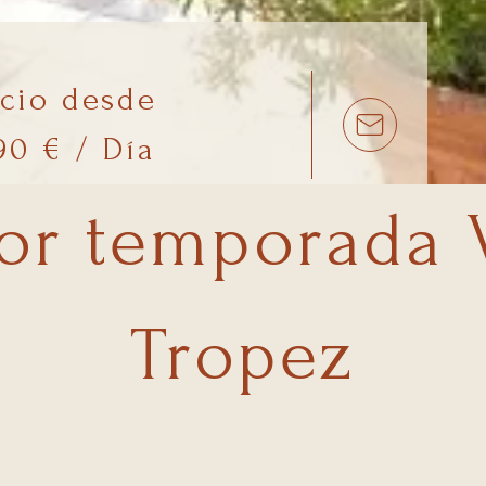
ecio desde
90 € / Día
or temporada V
Tropez