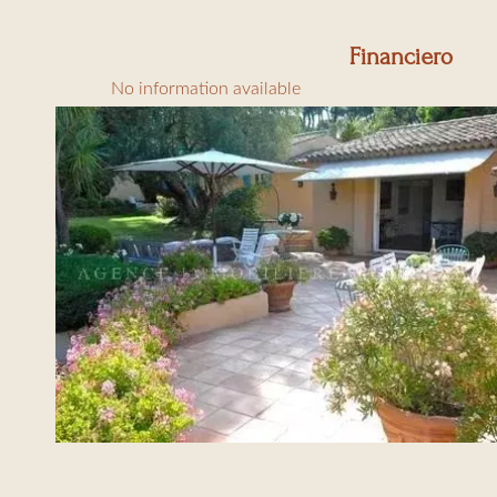
Financiero
No information available