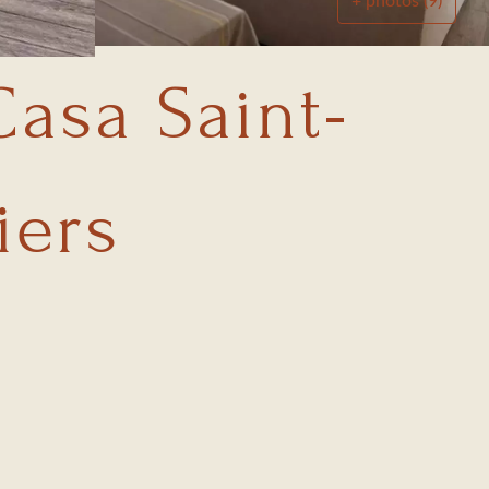
+ photos (9)
Casa Saint-
iers