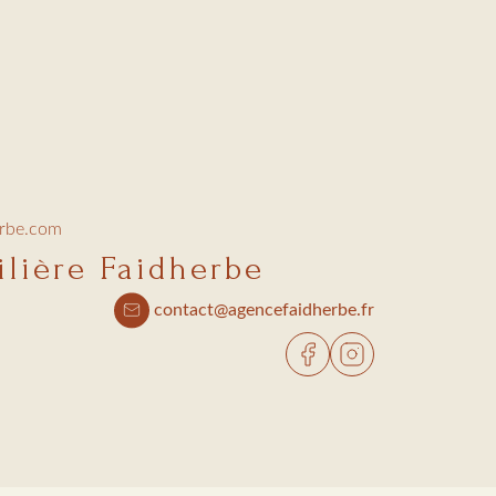
erbe.com
lière Faidherbe
contact@agencefaidherbe.fr