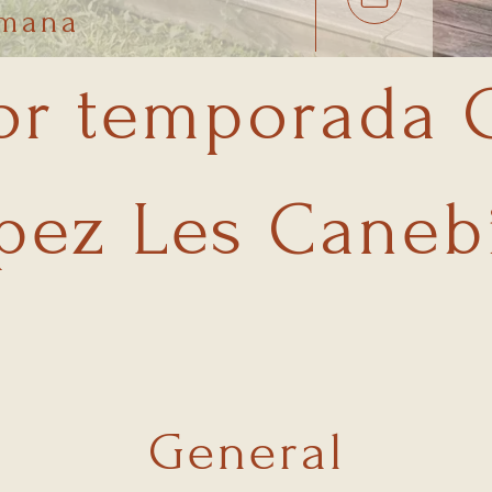
emana
or temporada 
pez Les Caneb
General