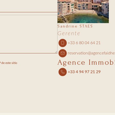
Sandrine STAES
Gerente
+33 6 80 04 64 21
reservation@agencefaidh
Agence Immobi
y
de este sitio
+33 4 94 97 21 29