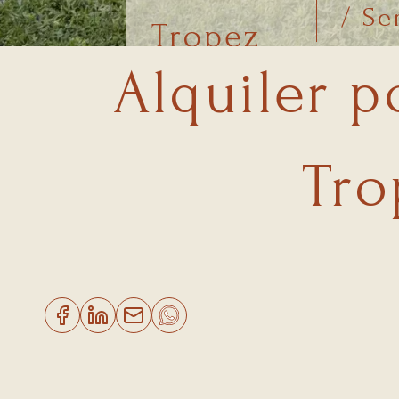
/ S
Tropez
Alquiler p
Tro