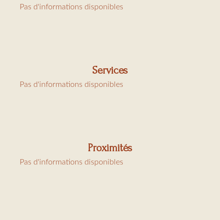
Pas d'informations disponibles
Charges : ménage 145€, linge 80€ et taxe de séjour
6,91€/jour/personne
NUMÉRO D'ENREGISTREMENT : 83119006017MX
Services
Pas d'informations disponibles
Proximités
Pas d'informations disponibles