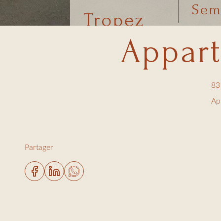
Sem
Tropez
Appar
83
Ap
1 
Sa
Partager
Toi
Sa
Cui
Cl