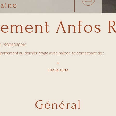
aine
tement Anfos R
119004820AK
partement au dernier étage avec balcon se composant de :
chambre à 2 lits ou en 160
lle de douche attenante
Lire la suite
lette
lon avec canapé lit
sine ouverte équipée (lave vaisselle et lave linge)
Général
imatisation, TV