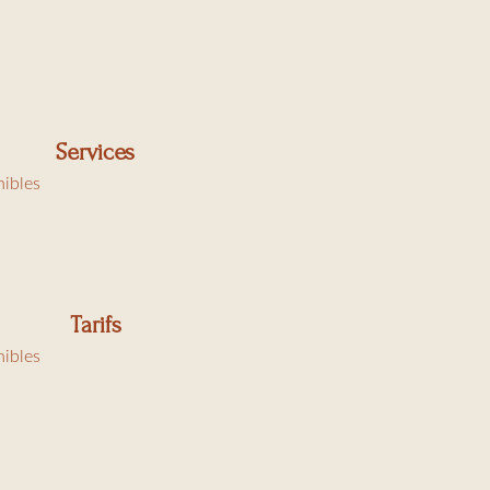
ne)
Services
nibles
Tarifs
nibles