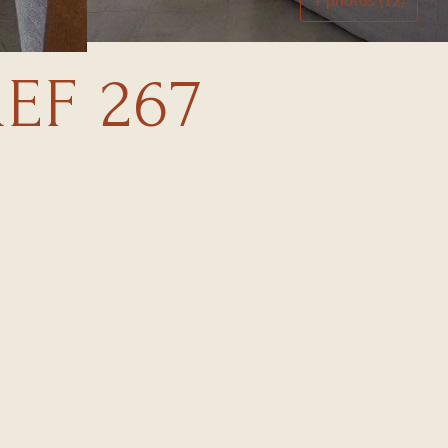
+ photos (12)
EF 267