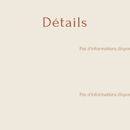
place de parking
censeur
Détails
arges : ménage 60€, linge 30€, taxe de séjour (6,91€/jour/person
Pas d'informations dispo
Pas d'informations dispo