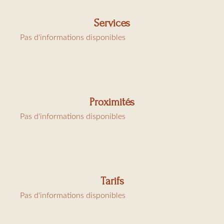
Services
Côté jardin, une annexe avec coin cuisine, chambre et
Pas d'informations disponibles
salle de douche
Climatisation, TV sat, WIFI
Proximités
Superficie : 220m2/sqm
Pas d'informations disponibles
Piscine / pool 10x4
Charges : ménage 30€/heure, location linge 30€/lit, taxe
de séjour 6,91/jour/personne
Tarifs
Pas d'informations disponibles