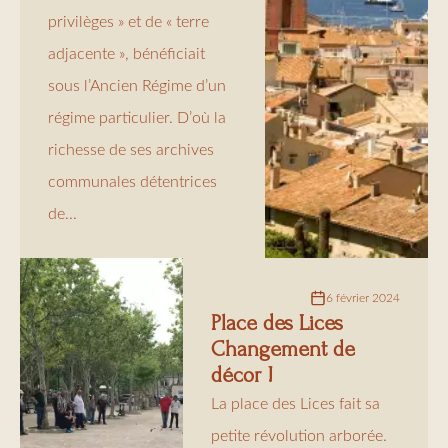
privilèges » et de « terre
adjacente », bénéficiait
sous l’Ancien Régime d’un
régime particulier. D’où la
richesse de ses archives
communales détentrices
de...
6 février 2024
Place des Lices
Changement de
décor !
La place des Lices fait sa
petite révolution arborée.