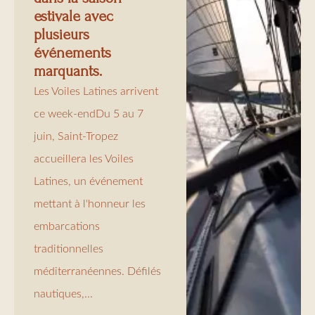
estivale avec
plusieurs
événements
marquants.
Les Voiles Latines arrivent
ce week-endDu 5 au 7
juin, Saint-Tropez
accueillera les Voiles
Latines, un événement
mettant à l'honneur les
embarcations
traditionnelles
méditerranéennes. Défilés
nautiques,...