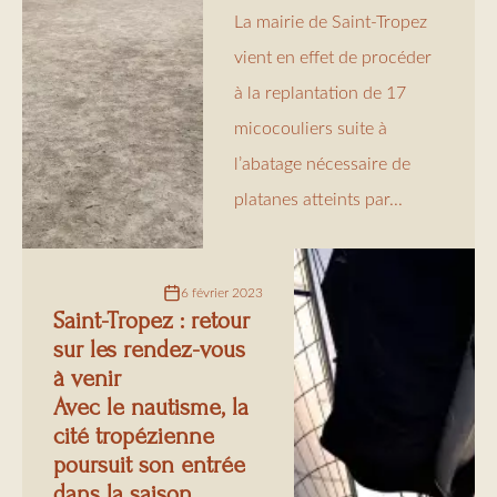
La mairie de Saint-Tropez
vient en effet de procéder
à la replantation de 17
micocouliers suite à
l’abatage nécessaire de
platanes atteints par...
6 février 2023
Saint-Tropez : retour
sur les rendez-vous
à venir
Avec le nautisme, la
cité tropézienne
poursuit son entrée
dans la saison