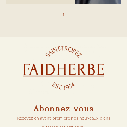
1
Abonnez-vous
Recevez en avant-première nos nouveaux biens