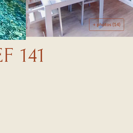
+ photos (14)
F 141
ur, micro ondes, cafetière…)