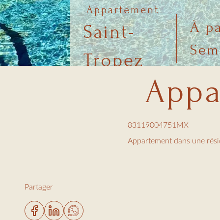
Appartement
À pa
Saint-
Sem
Tropez
Appa
83119004751MX
Appartement dans une rési
Une pièce à vivre ouverte s
Partager
Un grand canapé d’angle do