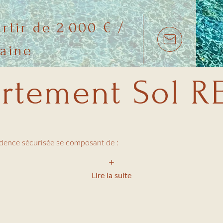
rtir de 2 000 € /
aine
rtement Sol RE
dence sécurisée se composant de :
ur coin salle à manger et cuisine toute équipée (lave vaisselle, fo
Lire la suite
nnant sur terrasse