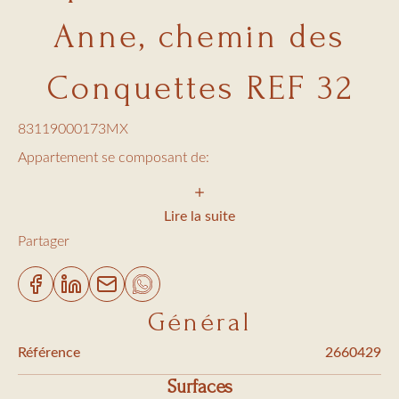
Anne, chemin des
Conquettes REF 32
83119000173MX
Appartement se composant de:
1 chambre avec lit en 160
2 chambres avec lit en 90
Lire la suite
Partager
1 salle de bain
1 salle de douche
Salon/salle à manger
Général
Cuisine équipée ( lave linge et lave vaisselle)
Référence
2660429
2 terrasses, 1 garage
Surfaces
TV TNT, A/C, wifi