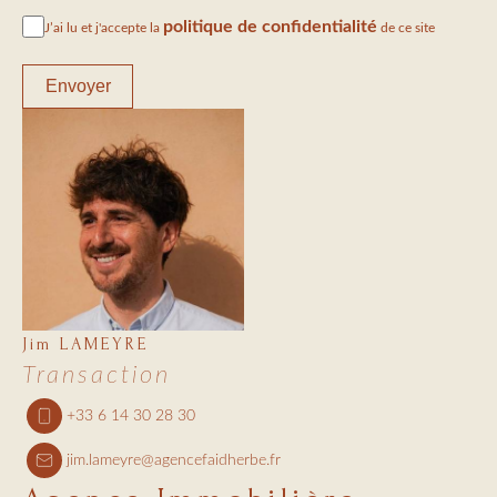
politique de confidentialité
J’ai lu et j'accepte la
de ce site
Envoyer
Jim LAMEYRE
Transaction
+33 6 14 30 28 30
jim.lameyre@agencefaidherbe.fr