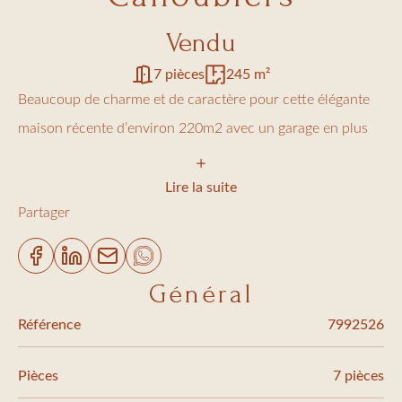
Vendu
7 pièces
245 m²
Beaucoup de charme et de caractère pour cette élégante
maison récente d’environ 220m2 avec un garage en plus
de 25m2. Elle se compose d’une entrée, d’un vaste séjour
avec une salle à manger, d’une cuisine, de cinq chambres
Lire la suite
Partager
avec cinq salles de bain et d’une buanderie.
Terrain de 1200 m2 complanté d’essences
méditerranéennes, piscine 14 x 4 m.
Général
Les informations sur les risques auxquels ce bien est
Référence
7992526
exposé sont disponibles sur le site Géorisques :
"www.georisques.gouv.fr"
Pièces
7 pièces