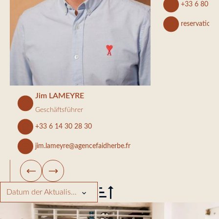
+33 6 80 04
reservation
Jim LAMEYRE
Geschäftsführer
+33 6 14 30 28 30
jim.lameyre@agencefaidherbe.fr
Datum der Aktualisierung