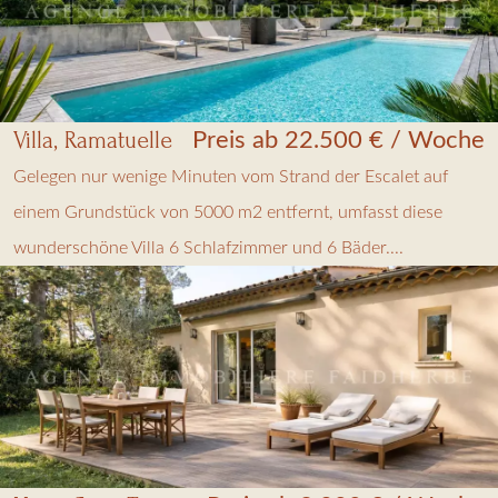
Villa, Ramatuelle
Preis ab 22.500 € / Woche
Gelegen nur wenige Minuten vom Strand der Escalet auf
einem Grundstück von 5000 m2 entfernt, umfasst diese
wunderschöne Villa 6 Schlafzimmer und 6 Bäder....