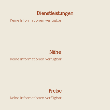
Überdachte Terrasse / Entdeckungsterrasse
Gasgrill
Dienstleistungen
Keine Informationen verfügbar
12 x 5 beheizter Pool
Außendusche
Keller für 3 Autos
Außenparkplatz für 5 Autos
Nähe
Klimaanlage
Keine Informationen verfügbar
Nebenkosten: Reinigung (30 €/Std.), Bettwäsche inklusive,
Kurtaxe (6,91 €/Tag/Erwachsene)
Preise
Keine Informationen verfügbar