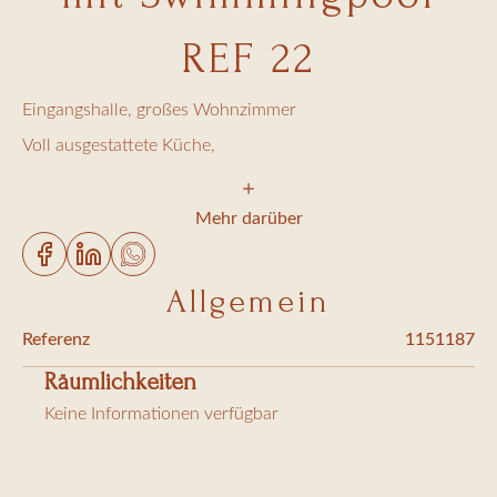
REF 22
Eingangshalle, großes Wohnzimmer
Voll ausgestattete Küche,
Esszimmer (Kapazität 10 Personen)
5 Schlafzimmer mit 180cm Betten + Sat-TV
Mehr darüber
5 Badezimmer
5 WC
Allgemein
Waschküche, Waschmaschine, Trockner
Referenz
1151187
Räumlichkeiten
Außen:
Keine Informationen verfügbar
Land von 1658m2
Großer Speisesaal (Kapazität 10 Personen)