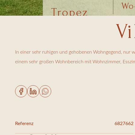
Wo
Tropez
Vi
In einer sehr ruhigen und gehobenen Wohngegend, nur weni
einem sehr großen Wohnbereich mit Wohnzimmer, Esszimme
blühenden und bepflanzten Garten rund um einen großzü
6 Doppelzimmer, jedes mit eigenem Bad und/oder Dusch
Inklusive: Bettwäsche und Handtücher, 3 Stunden Reinig
Kurtaxe: 6,61 €/Tag/Erwachsener
Zusätzliche Kosten: Reinigung (30 €/Stunde)
Referenz
6827662