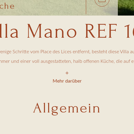
che
lla Mano REF 
ge Schritte vom Place des Lices entfernt, besteht diese Villa a
r und einer voll ausgestatteten, halb offenen Küche, die auf e
gigen Pool.
e.
Mehr darüber
ung pro Tag, 5 Tage pro Woche, sowie Endreinigung.
Allgemein