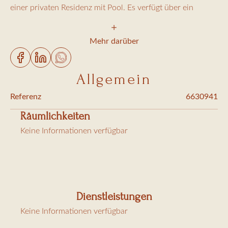
einer privaten Residenz mit Pool. Es verfügt über ein
Wohnzimmer, ein Esszimmer, eine voll ausgestattete offene
Küche, ein Schlafzimmer mit einem Queensize-Bett und
Mehr darüber
ein Schlafzimmer mit zwei Einzelbetten (90 cm), ein
Duschbad und ein separates WC.
Allgemein
Referenz
6630941
Eine Terrasse mit Blick auf das Meer und das Dorf Saint-
Räumlichkeiten
Tropez befindet sich auf der Schlafzimmerseite. Vom
Keine Informationen verfügbar
Wohnzimmer und Esszimmer aus haben Sie einen Balkon
mit Blick auf das Meer und den Pool.
Dienstleistungen
Gebühren: Endreinigung 180 €, Bettwäsche 80 €
Keine Informationen verfügbar