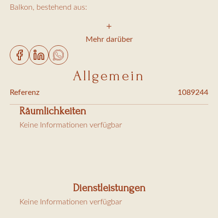
Balkon, bestehend aus:
1 Schlafzimmer mit 140 cm Bett
Mehr darüber
1 Schlafzimmer mit 180 cm Bett
1 Badezimmer
Allgemein
Toilette
Referenz
1089244
Wohn- und Esszimmer mit Zugang zum Balkon und
Räumlichkeiten
schönem Blick auf den Platz und den Glockenturm
Keine Informationen verfügbar
Offene, ausgestattete Küche (Geschirrspüler,
Waschmaschine)
TV, WIFI
Dienstleistungen
Keine Informationen verfügbar
Nebenkosten: Reinigung (32 €/Stunde), Bettwäsche 60 €,