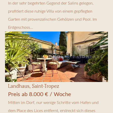
In der sehr begehrten Gegend der Salins gelegen,
profitiert diese ruhige Villa von einem gepflegten
Garten mit provenzalischen Gehölzen und Pool. Im
Erdgeschoss...
Landhaus, Saint-Tropez
Preis ab 8.000 € / Woche
Mitten im Dorf, nur wenige Schritte vom Hafen und
dem Place des Lices entfernt, erstreckt sich dieses