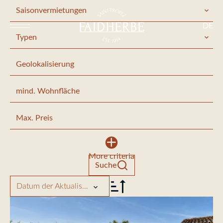
Saisonvermietungen
DE
Typen
Geolokalisierung
More criteria
Suche
Datum der Aktualisierung