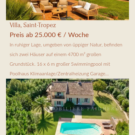
Villa, Saint-Tropez
Preis ab 25.000 € / Woche
In ruhiger Lage, umgeben von üppiger Natur, befinden
sich zwei Häuser auf einem 4700 m² großen
Grundstück. 16 x 6 m großer Swimmingpool mit
Poolhaus Klimaanlage/Zentralheizung Garage...